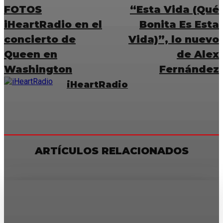
FOTOS
“Esta Vida (Qué
iHeartRadio en el
Bonita Es Esta
concierto de
Vida)”, lo nuevo
Queen en
de Alex
Washington
Fernández
iHeartRadio
ARTÍCULOS RELACIONADOS