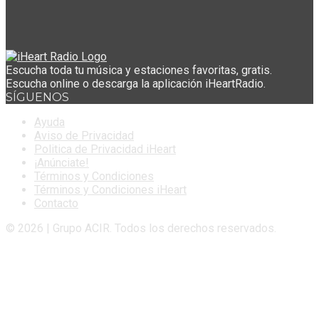
Escucha toda tu música y estaciones favoritas, gratis.
Escucha online o descarga la aplicación iHeartRadio.
SÍGUENOS
Ayuda
Aviso de Privacidad
Politica de Privacidad iHeart
¡Anúnciate!
Términos y Condiciones
Términos y Condiciones iHeart
Contacto
© 2026 | Grupo ACIR. Todos los derechos reservados.