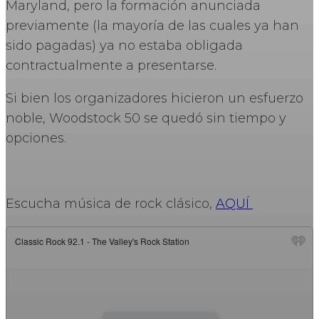
Maryland, pero la formación anunciada
previamente (la mayoría de las cuales ya han
sido pagadas) ya no estaba obligada
contractualmente a presentarse.
Si bien los organizadores hicieron un esfuerzo
noble, Woodstock 50 se quedó sin tiempo y
opciones.
Escucha música de rock clásico,
AQUÍ