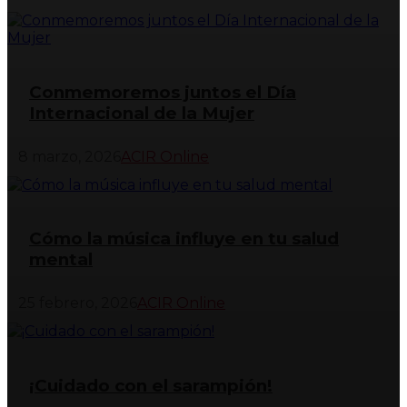
Conmemoremos juntos el Día
Internacional de la Mujer
8 marzo, 2026
ACIR Online
Cómo la música influye en tu salud
mental
25 febrero, 2026
ACIR Online
¡Cuidado con el sarampión!