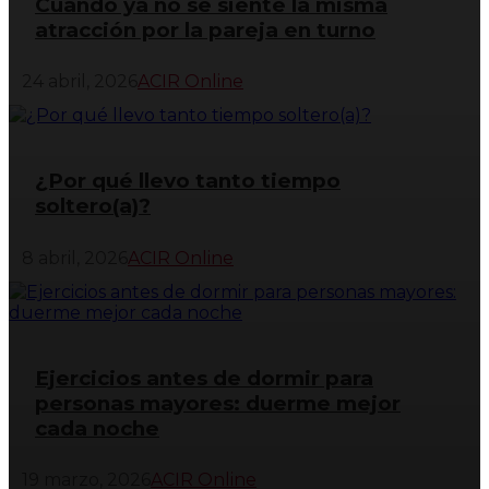
Cuando ya no se siente la misma
atracción por la pareja en turno
24 abril, 2026
ACIR Online
¿Por qué llevo tanto tiempo
soltero(a)?
8 abril, 2026
ACIR Online
Ejercicios antes de dormir para
personas mayores: duerme mejor
cada noche
19 marzo, 2026
ACIR Online