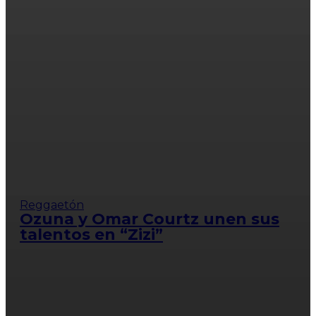
Reggaetón
Ozuna y Omar Courtz unen sus
talentos en “Zizi”