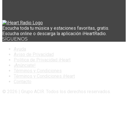
Escucha toda tu música y estaciones favoritas, gratis.
Escucha online o descarga la aplicación iHeartRadio.
SÍGUENOS
Ayuda
Aviso de Privacidad
Politica de Privacidad iHeart
¡Anúnciate!
Términos y Condiciones
Términos y Condiciones iHeart
Contacto
© 2026 | Grupo ACIR. Todos los derechos reservados.