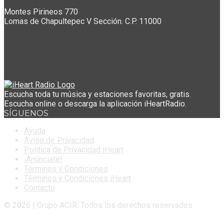
Montes Pirineos 770
Lomas de Chapultepec V Sección. C.P. 11000
Escucha toda tu música y estaciones favoritas, gratis.
Escucha online o descarga la aplicación iHeartRadio.
SÍGUENOS
Ayuda
Aviso de Privacidad
Politica de Privacidad iHeart
¡Anúnciate!
Términos y Condiciones
Términos y Condiciones iHeart
Contacto
© 2026 | Grupo ACIR. Todos los derechos reservados.