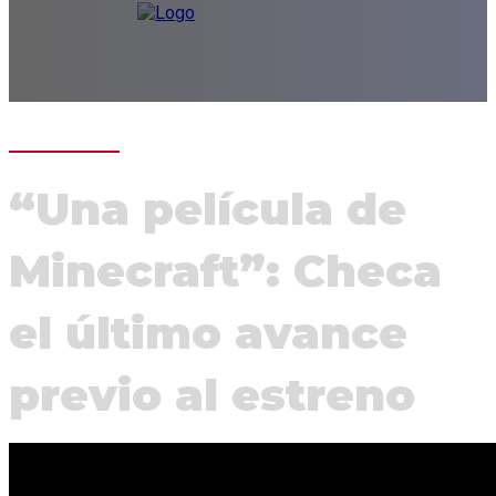
“Una película de
Minecraft”: Checa
el último avance
previo al estreno