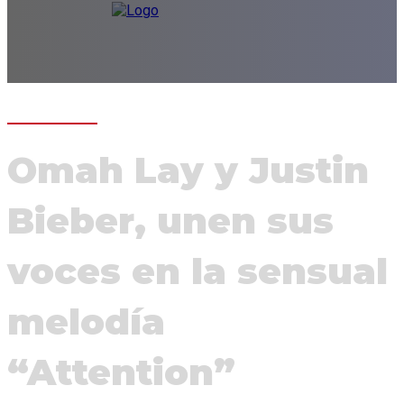
Omah Lay y Justin
Bieber, unen sus
voces en la sensual
melodía
“Attention”