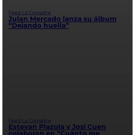
Feed La Comadre
Julan Mercado lanza su álbum
“Dejando huella”
Feed La Comadre
Estevan Plazola y Josi Cuen
colaboran en “Cuánto me