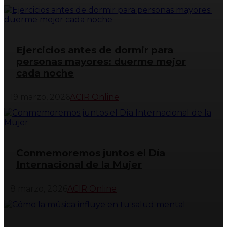
Ejercicios antes de dormir para
personas mayores: duerme mejor
cada noche
19 marzo, 2026
ACIR Online
Conmemoremos juntos el Día
Internacional de la Mujer
8 marzo, 2026
ACIR Online