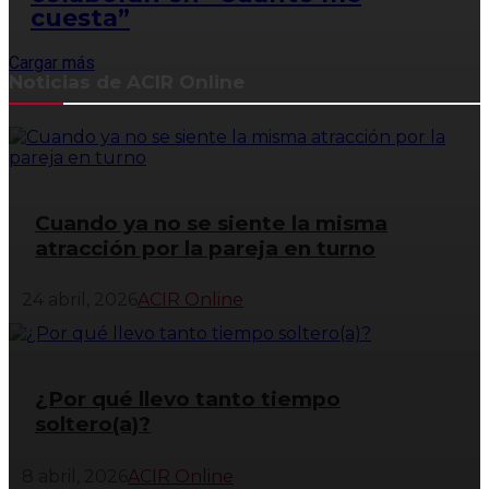
cuesta”
Cargar más
Noticias de ACIR Online
Cuando ya no se siente la misma
atracción por la pareja en turno
24 abril, 2026
ACIR Online
¿Por qué llevo tanto tiempo
soltero(a)?
8 abril, 2026
ACIR Online