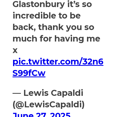
Glastonbury it’s so
incredible to be
back, thank you so
much for having me
x
pic.twitter.com/32n6
S99fCw
— Lewis Capaldi
(@LewisCapaldi)
June 27, 2025