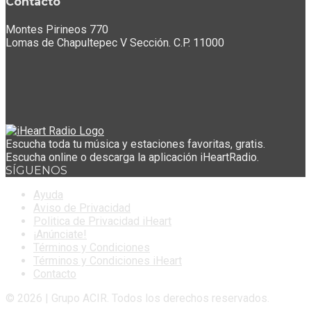
Contacto
Montes Pirineos 770
Lomas de Chapultepec V Sección. C.P. 11000
Escucha toda tu música y estaciones favoritas, gratis.
Escucha online o descarga la aplicación iHeartRadio.
SÍGUENOS
Ayuda
Aviso de Privacidad
Politica de Privacidad iHeart
¡Anúnciate!
Términos y Condiciones
Términos y Condiciones iHeart
Contacto
© 2026 | Grupo ACIR. Todos los derechos reservados.