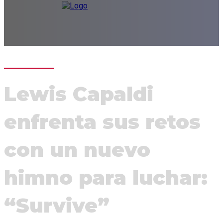
Lewis Capaldi
enfrenta sus retos
con un nuevo
himno para luchar:
“Survive”