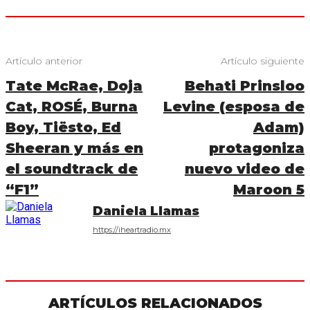
Artículo anterior
Artículo siguiente
Tate McRae, Doja
Behati Prinsloo
Cat, ROSÉ, Burna
Levine (esposa de
Boy, Tiësto, Ed
Adam)
Sheeran y más en
protagoniza
el soundtrack de
nuevo video de
“F1”
Maroon 5
Daniela Llamas
https://iheartradio.mx
ARTÍCULOS RELACIONADOS