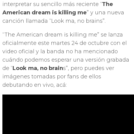
interpretar su sencillo más reciente “
The
American dream is killing me
” y una nueva
canción llamada “Look ma, no brains”.
“The American dream is killing me” se lanza
oficialmente este martes 24 de octubre con el
video oficial y la banda no ha mencionado
cuándo podemos esperar una versión grabada
de “
Look ma, no brain
s”, pero puedes ver
imágenes tomadas por fans de ellos
debutando en vivo, acá: