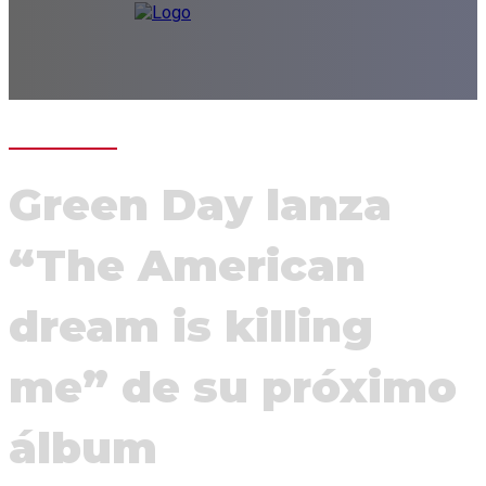
Green Day lanza
“The American
dream is killing
me” de su próximo
álbum