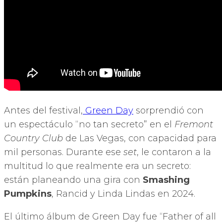
Antes del festival,
Green Day
sorprendió con
un espectáculo “no tan secreto” en el
Fremont
Country Club
de Las Vegas, con capacidad para
mil personas. Durante ese
set
, le contaron a la
multitud lo que realmente era un secreto:
están planeando una gira con
Smashing
Pumpkins
, Rancid y Linda Lindas en 2024.
El último álbum de Green Day fue “Father of all