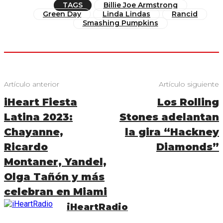
TAGS
Billie Joe Armstrong
Green Day
Linda Lindas
Rancid
Smashing Pumpkins
Artículo anterior
Artículo siguiente
iHeart Fiesta
Los Rolling
Latina 2023:
Stones adelantan
Chayanne,
la gira “Hackney
Ricardo
Diamonds”
Montaner, Yandel,
Olga Tañón y más
celebran en Miami
iHeartRadio