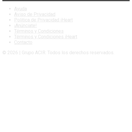
Ayuda
Aviso de Privacidad
Politica de Privacidad iHeart
¡Anúnciate!
Términos y Condiciones
Términos y Condiciones iHeart
Contacto
© 2026 | Grupo ACIR. Todos los derechos reservados.