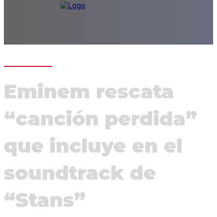
Eminem rescata
“canción perdida”
que incluye en el
soundtrack de
“Stans”