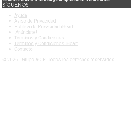
SÍGUENOS
Ayuda
Aviso de Privacidad
Politica de Privacidad iHeart
¡Anúnciate!
Términos y Condiciones
Términos y Condiciones iHeart
Contacto
© 2026 | Grupo ACIR. Todos los derechos reservados.