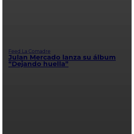
Feed La Comadre
Julan Mercado lanza su álbum
“Dejando huella”