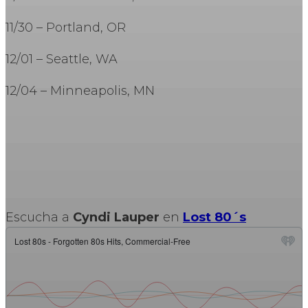
11/30 – Portland, OR
12/01 – Seattle, WA
12/04 – Minneapolis, MN
Escucha a
Cyndi Lauper
en
Lost 80´s