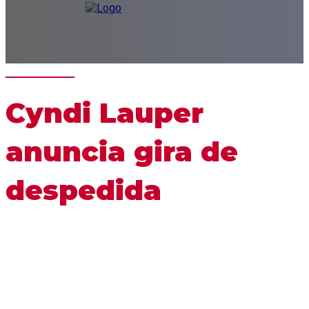
Cyndi Lauper
anuncia gira de
despedida