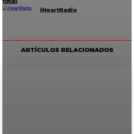
final
iHeartRadio
ARTÍCULOS RELACIONADOS