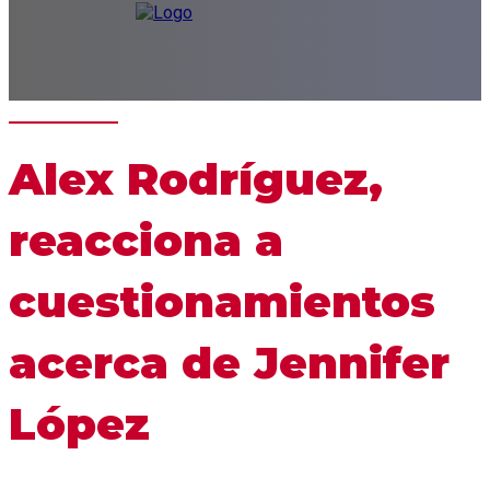
Alex Rodríguez,
reacciona a
cuestionamientos
acerca de Jennifer
López