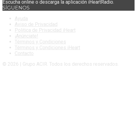
Escucha online o descarga la aplicación iHeartRadio.
SÍGUENOS
Ayuda
Aviso de Privacidad
Politica de Privacidad iHeart
¡Anúnciate!
Términos y Condiciones
Términos y Condiciones iHeart
Contacto
© 2026 | Grupo ACIR. Todos los derechos reservados.