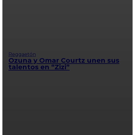
Reggaetón
Ozuna y Omar Courtz unen sus
talentos en “Zizi”