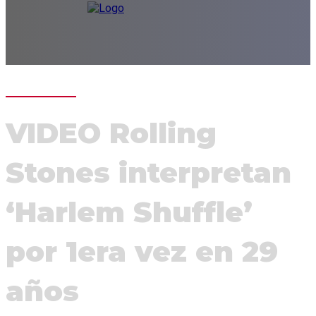
VIDEO Rolling
Stones interpretan
‘Harlem Shuffle’
por 1era vez en 29
años