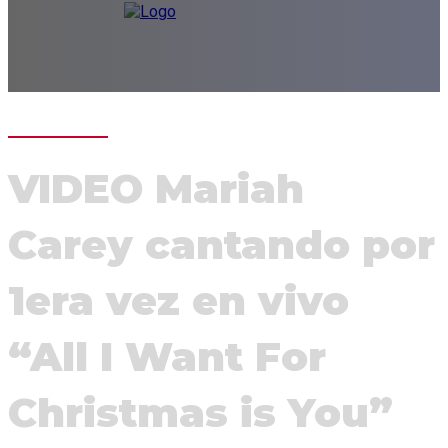
VIDEO Mariah
Carey cantando por
1era vez en vivo
“All I Want For
Christmas is You”