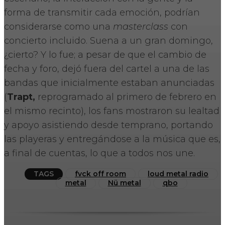
forma de transmitir cada emoción, podrían
considerarse como una
masterclass
con
concierto incluido. Suena a un gran domingo,
¿cierto? Y lo fue; a pesar de que el cambio de
fecha y foro, dejó fuera del cartel a una de las
bandas que inicialmente estaban anunciadas
(
Trapt,
reprogramado al primero de febrero en
el mismo recinto), los fans mostraron su lealtad
y apoyo asistiendo desde temprano, portando
las playeras y entregándose a la música que es,
a final de cuentas, lo que a todos nos une.
TAGS
fvck off room
loud metal radio
metal
Nü metal
qbo