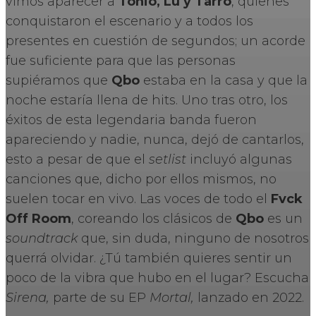
vimos aparecer a
Tonio, Lu y
Tarro
, quienes
conquistaron el escenario y a todos los
presentes en cuestión de segundos; un acorde
fue suficiente para que las personas
supiéramos que
Qbo
estaba en la casa y que la
noche estaría llena de hits. Uno tras otro, los
éxitos de esta legendaria banda fueron
apareciendo y nadie, nunca, dejó de cantarlos,
esto a pesar de que el
setlist
incluyó algunas
canciones que, dicho por ellos mismos, no
suelen tocar en vivo. Las voces de todo el
Fvck
Off Room
, coreando los clásicos de
Qbo
es un
soundtrack
que, sin duda, ninguno de nosotros
querrá olvidar. ¿Tú también quieres sentir un
poco de la vibra que hubo en el lugar? Escucha
Sirena,
parte de su EP
Mortal,
lanzado en 2022.