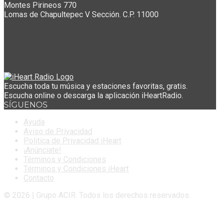
Montes Pirineos 770
Lomas de Chapultepec V Sección. C.P. 11000
Escucha toda tu música y estaciones favoritas, gratis.
Escucha online o descarga la aplicación iHeartRadio.
SÍGUENOS
Ayuda
Aviso de Privacidad
Politica de Privacidad iHeart
¡Anúnciate!
Términos y Condiciones
Términos y Condiciones iHeart
Contacto
© 2026 | Grupo ACIR. Todos los derechos reservados.