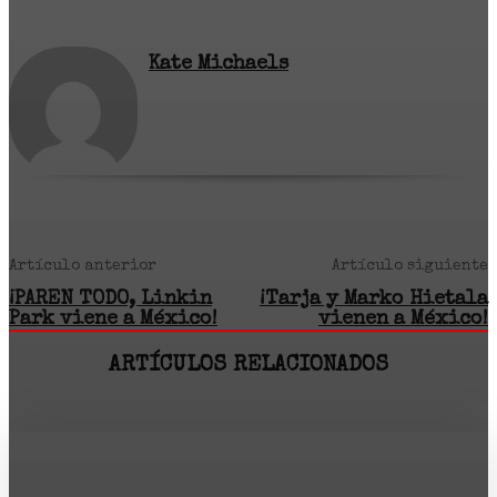
Kate Michaels
Artículo anterior
Artículo siguiente
¡PAREN TODO, Linkin
¡Tarja y Marko Hietala
Park viene a México!
vienen a México!
ARTÍCULOS RELACIONADOS