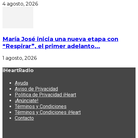
4 agosto, 2026
María José inicia una nueva etapa con
“Respirar”, el primer adelanto...
1 agosto, 2026
iHeartRadio
Ayuda
Aviso de Privacidad
Politica de Privacidad iHeart
¡Anúnciate!
Términos y Condiciones
Términos y Condiciones iHeart
Contacto