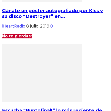
Gánate un póster autografiado por Kiss y
su disco “Destroyer” en...
iHeartRadio
8 julio, 2019
0
No te pierdas:
Escucha “Puntofinal!” lo más reciente de