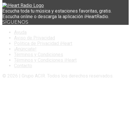
Escucha toda tu música y estaciones favoritas, gratis.
Escucha online o descarga la aplicación iHeartRadio.
SÍGUENOS
Ayuda
Aviso de Privacidad
Politica de Privacidad iHeart
¡Anúnciate!
Términos y Condiciones
Términos y Condiciones iHeart
Contacto
© 2026 | Grupo ACIR. Todos los derechos reservados.