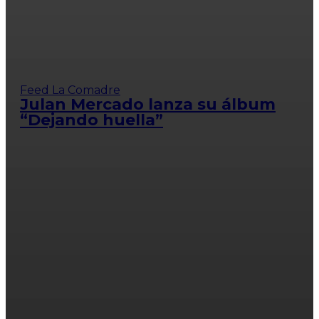
Feed La Comadre
Julan Mercado lanza su álbum
“Dejando huella”