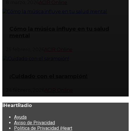
8 marzo, 2026
ACIR Online
Cómo la música influye en tu salud
mental
25 febrero, 2026
ACIR Online
¡Cuidado con el sarampión!
24 febrero, 2026
ACIR Online
iHeartRadio
Ayuda
Aviso de Privacidad
Politica de Privacidad iHeart