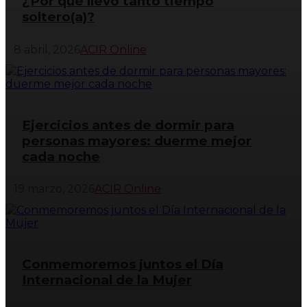
¿Por qué llevo tanto tiempo
soltero(a)?
8 abril, 2026
ACIR Online
Ejercicios antes de dormir para
personas mayores: duerme mejor
cada noche
19 marzo, 2026
ACIR Online
Conmemoremos juntos el Día
Internacional de la Mujer