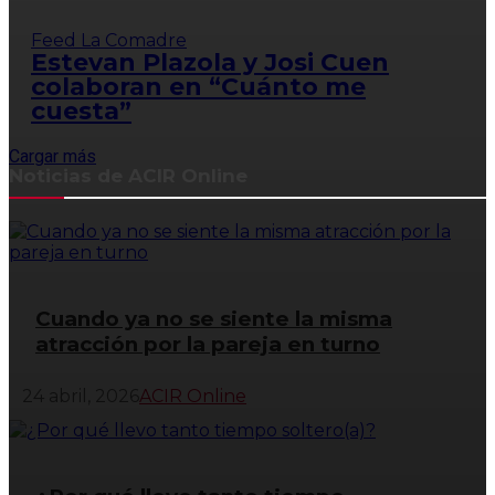
Feed La Comadre
Estevan Plazola y Josi Cuen
colaboran en “Cuánto me
cuesta”
Cargar más
Noticias de ACIR Online
Cuando ya no se siente la misma
atracción por la pareja en turno
24 abril, 2026
ACIR Online