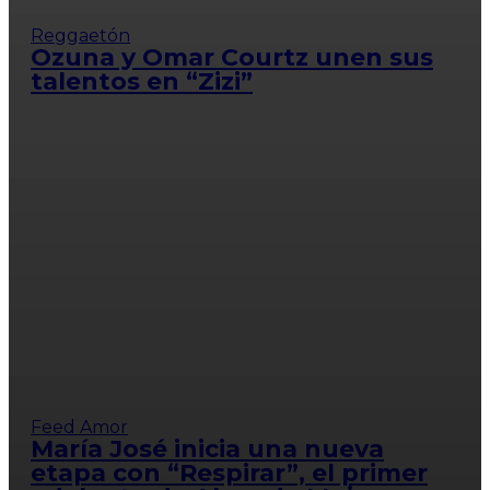
Reggaetón
Ozuna y Omar Courtz unen sus
talentos en “Zizi”
Feed Amor
María José inicia una nueva
etapa con “Respirar”, el primer