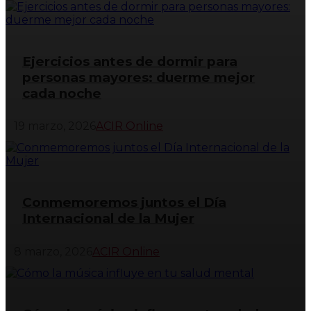
Ejercicios antes de dormir para
personas mayores: duerme mejor
cada noche
19 marzo, 2026
ACIR Online
Conmemoremos juntos el Día
Internacional de la Mujer
8 marzo, 2026
ACIR Online