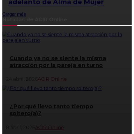
adelanto de Alma de Mujer
Cargar más
Noticias de ACIR Online
Cuando ya no se siente la misma
atracción por la pareja en turno
24 abril, 2026
ACIR Online
¿Por qué llevo tanto tiempo
soltero(a)?
8 abril, 2026
ACIR Online