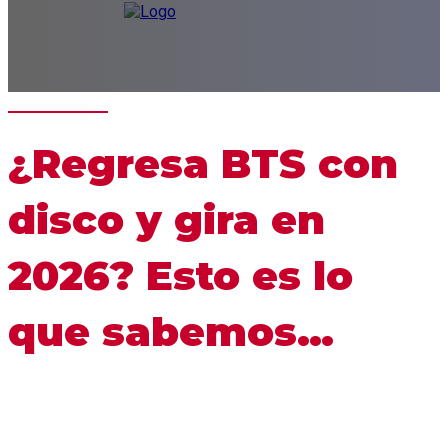
¿Regresa BTS con
disco y gira en
2026? Esto es lo
que sabemos…