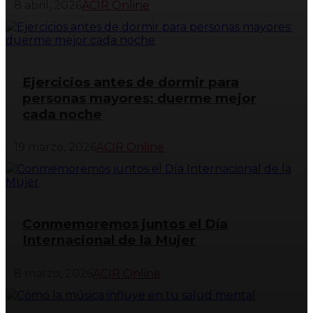
8 abril, 2026
ACIR Online
Ejercicios antes de dormir para
personas mayores: duerme mejor
cada noche
19 marzo, 2026
ACIR Online
Conmemoremos juntos el Día
Internacional de la Mujer
8 marzo, 2026
ACIR Online