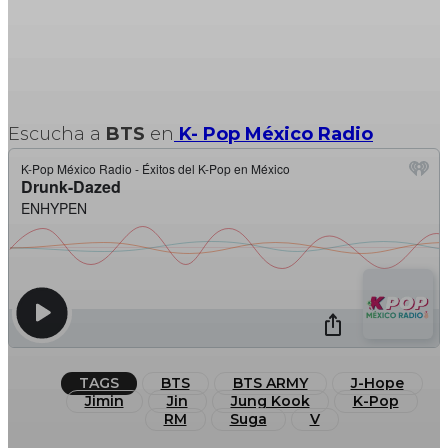
Escucha a
BTS
en
K- Pop México Radio
TAGS
BTS
BTS ARMY
J-Hope
Jimin
Jin
Jung Kook
K-Pop
RM
Suga
V