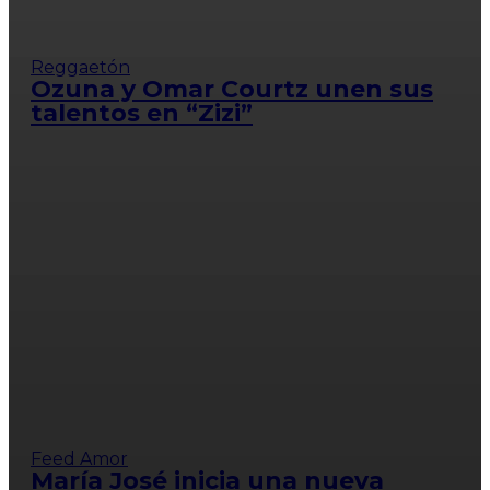
Reggaetón
Ozuna y Omar Courtz unen sus
talentos en “Zizi”
Feed Amor
María José inicia una nueva