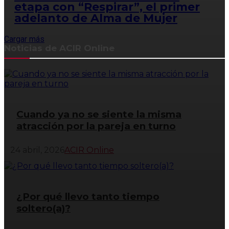
etapa con “Respirar”, el primer
adelanto de Alma de Mujer
Cargar más
Noticias de ACIR Online
Cuando ya no se siente la misma
atracción por la pareja en turno
24 abril, 2026
ACIR Online
¿Por qué llevo tanto tiempo
soltero(a)?