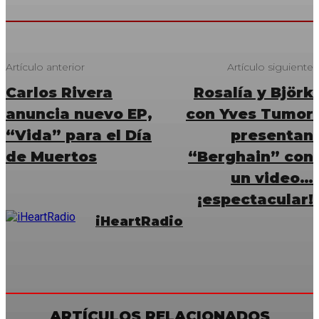
Artículo anterior
Artículo siguiente
Carlos Rivera
Rosalía y Björk
anuncia nuevo EP,
con Yves Tumor
“Vida” para el Día
presentan
de Muertos
“Berghain” con
un video…
¡espectacular!
iHeartRadio
ARTÍCULOS RELACIONADOS