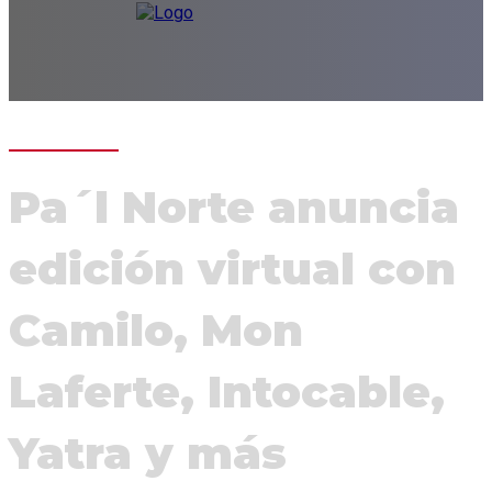
Pa´l Norte anuncia
edición virtual con
Camilo, Mon
Laferte, Intocable,
Yatra y más