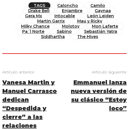
TAGS
Caloncho
Camilo
Drake Bell
Enjambre
Gaynaa
Gera Mx
Intocable
León Leiden
Martin Garrix
Mau y Ricky
Milky Chance
Molotov
Mon Laferte
Pa´l Norte
Sabino
Sebastián Yatra
Siddhartha
The Hives
Artículo anterior
Artículo siguiente
Vanesa Martin y
Emmanuel lanza
Manuel Carrasco
nueva versión de
dedican
su clásico “Estoy
“Despedida y
loco”
cierre” a las
relaciones