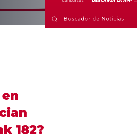
Concursos
DESCARGA LA APP
Buscador de Noticias
 en
cian
nk 182?