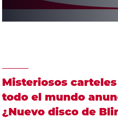
Misteriosos carteles
todo el mundo anun
¿Nuevo disco de Bli