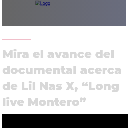
Mira el avance del
documental acerca
de Lil Nas X, “Long
live Montero”