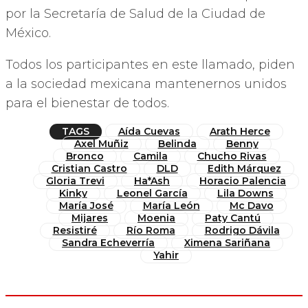
por la Secretaría de Salud de la Ciudad de
México.
Todos los participantes en este llamado, piden
a la sociedad mexicana mantenernos unidos
para el bienestar de todos.
TAGS
Aída Cuevas
Arath Herce
Axel Muñiz
Belinda
Benny
Bronco
Camila
Chucho Rivas
Cristian Castro
DLD
Edith Márquez
Gloria Trevi
Ha*Ash
Horacio Palencia
Kinky
Leonel García
Lila Downs
María José
María León
Mc Davo
Mijares
Moenia
Paty Cantú
Resistiré
Río Roma
Rodrigo Dávila
Sandra Echeverría
Ximena Sariñana
Yahir