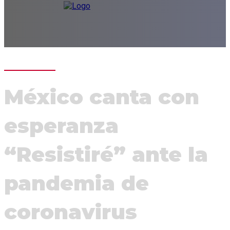
México canta con
esperanza
“Resistiré” ante la
pandemia de
coronavirus