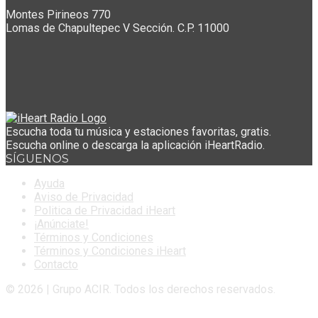
Montes Pirineos 770
Lomas de Chapultepec V Sección. C.P. 11000
Escucha toda tu música y estaciones favoritas, gratis.
Escucha online o descarga la aplicación iHeartRadio.
SÍGUENOS
Ayuda
Aviso de Privacidad
Politica de Privacidad iHeart
¡Anúnciate!
Términos y Condiciones
Términos y Condiciones iHeart
Contacto
© 2026 | Grupo ACIR. Todos los derechos reservados.