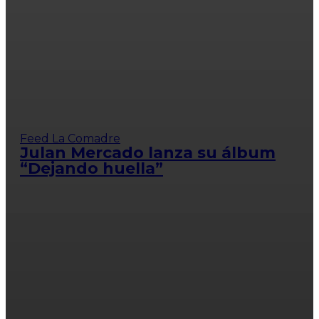
Feed La Comadre
Julan Mercado lanza su álbum
“Dejando huella”