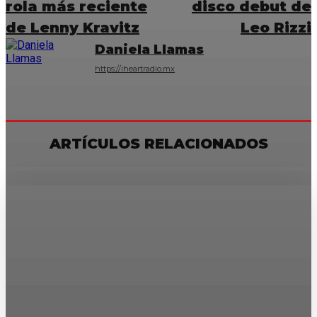
rola más reciente
disco debut de
de Lenny Kravitz
Leo Rizzi
Daniela Llamas
https://iheartradio.mx
ARTÍCULOS RELACIONADOS