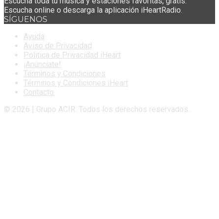
Escucha toda tu música y estaciones favoritas, gratis.
Escucha online o descarga la aplicación iHeartRadio.
SÍGUENOS
Ayuda
Aviso de Privacidad
Politica de Privacidad iHeart
¡Anúnciate!
Términos y Condiciones
Términos y Condiciones iHeart
Contacto
© 2026 | Grupo ACIR. Todos los derechos reservados.