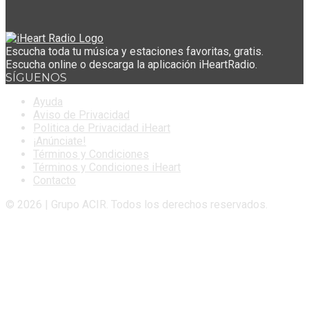
Escucha toda tu música y estaciones favoritas, gratis.
Escucha online o descarga la aplicación iHeartRadio.
SÍGUENOS
Ayuda
Aviso de Privacidad
Politica de Privacidad iHeart
¡Anúnciate!
Términos y Condiciones
Términos y Condiciones iHeart
Contacto
© 2026 | Grupo ACIR. Todos los derechos reservados.