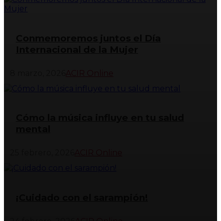
Conmemoremos juntos el Día
Internacional de la Mujer
8 marzo, 2026
ACIR Online
Cómo la música influye en tu salud
mental
25 febrero, 2026
ACIR Online
¡Cuidado con el sarampión!