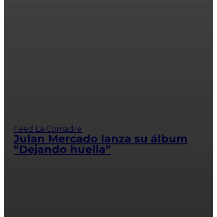
Feed La Comadre
Julan Mercado lanza su álbum
“Dejando huella”