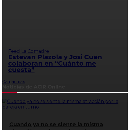
Feed La Comadre
Estevan Plazola y Josi Cuen
colaboran en “Cuánto me
cuesta”
Cargar más
Noticias de ACIR Online
Cuando ya no se siente la misma