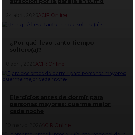
atracción por la pareja en turno
24 abril, 2026
ACIR Online
¿Por qué llevo tanto tiempo
soltero(a)?
8 abril, 2026
ACIR Online
Ejercicios antes de dormir para
personas mayores: duerme mejor
cada noche
19 marzo, 2026
ACIR Online