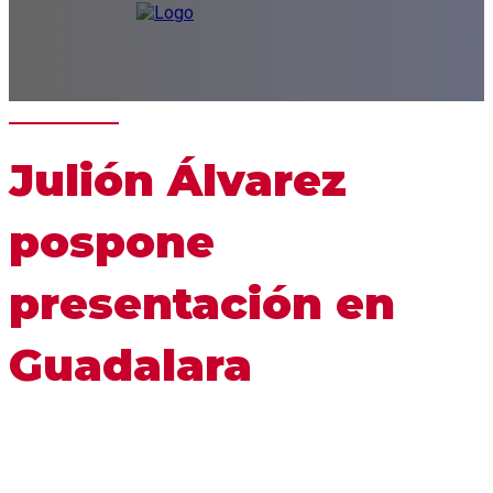
Julión Álvarez
pospone
presentación en
Guadalara