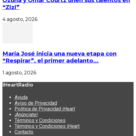
Ozuna y Omar Courtz unen sus talentos en
“Zizi”
4 agosto, 2026
María José inicia una nueva etapa con
“Respirar”, el primer adelanto...
1 agosto, 2026
iHeartRadio
Ayuda
Aviso de Privacidad
Politica de Privacidad iHeart
¡Anúnciate!
Términos y Condiciones
Términos y Condiciones iHeart
Contacto