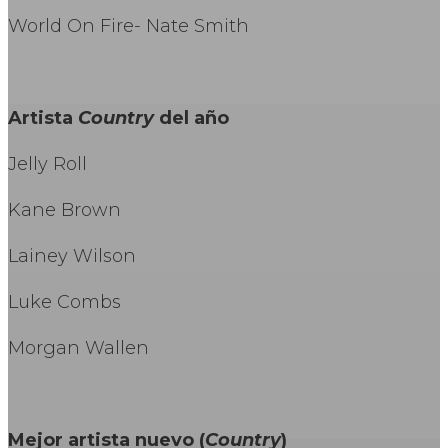
World On Fire- Nate Smith
Artista
Country
del año
Jelly Roll
Kane Brown
Lainey Wilson
Luke Combs
Morgan Wallen
Mejor artista nuevo (
Country
)