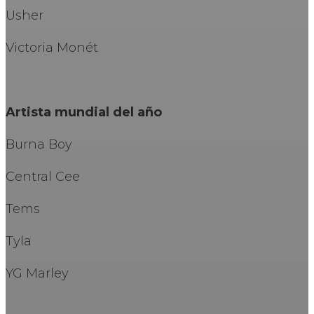
Usher
Victoria Monét
Artista mundial del año
Burna Boy
Central Cee
Tems
Tyla
YG Marley