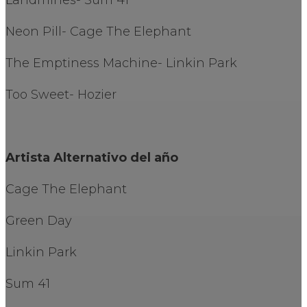
Neon Pill- Cage The Elephant
The Emptiness Machine- Linkin Park
Too Sweet- Hozier
Artista Alternativo del año
Cage The Elephant
Green Day
Linkin Park
Sum 41