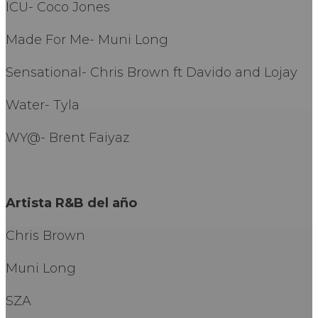
ICU- Coco Jones
Made For Me- Muni Long
Sensational- Chris Brown ft Davido and Lojay
Water- Tyla
WY@- Brent Faiyaz
Artista R&B del año
Chris Brown
Muni Long
SZA