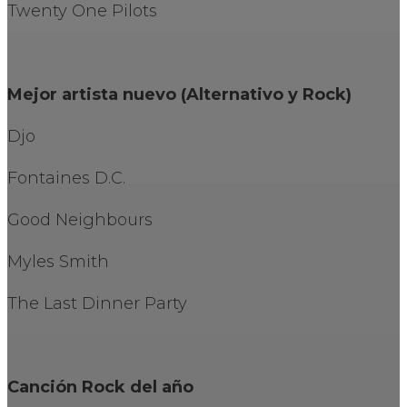
Twenty One Pilots
Mejor artista nuevo (Alternativo y Rock)
Djo
Fontaines D.C.
Good Neighbours
Myles Smith
The Last Dinner Party
Canción Rock del año