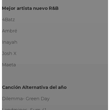
Mejor artista nuevo R&B
4Batz
Ambré
Inayah
Josh X
Maeta
Canción Alternativa del año
Dilemma- Green Day
Landmines- Sum 41