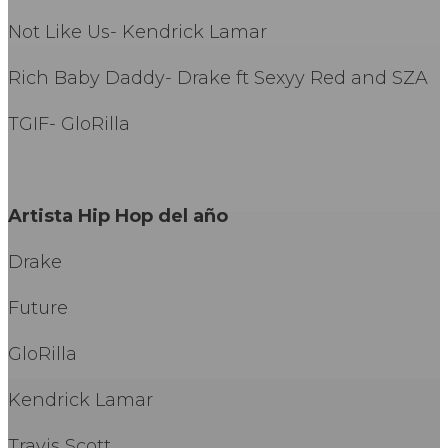
Not Like Us- Kendrick Lamar
Rich Baby Daddy- Drake ft Sexyy Red and SZA
TGIF- GloRilla
Artista Hip Hop del año
Drake
Future
GloRilla
Kendrick Lamar
Travis Scott