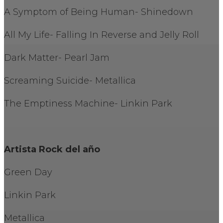
A Symptom of Being Human- Shinedown
All My Life- Falling In Reverse and Jelly Roll
Dark Matter- Pearl Jam
Screaming Suicide- Metallica
The Emptiness Machine- Linkin Park
Artista Rock del año
Green Day
Linkin Park
Metallica