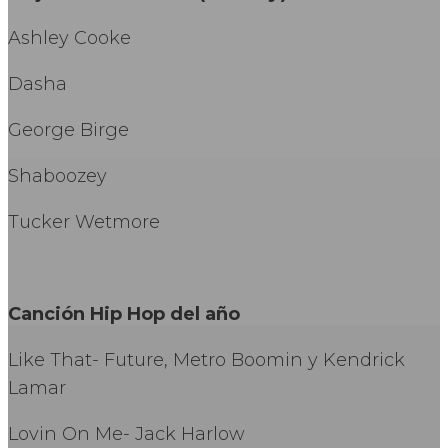
Ashley Cooke
Dasha
George Birge
Shaboozey
Tucker Wetmore
Canción Hip Hop del año
Like That- Future, Metro Boomin y Kendrick
Lamar
Lovin On Me- Jack Harlow