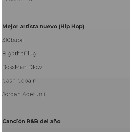
Mejor artista nuevo (Hip Hop)
310babii
BigXthaPlug
BossMan Dlow
Cash Cobain
Jordan Adetunji
Canción R&B del año