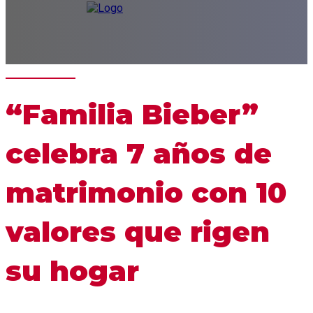
“Familia Bieber”
celebra 7 años de
matrimonio con 10
valores que rigen
su hogar