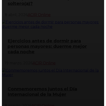
soltero(a)?
8 abril, 2026
ACIR Online
Ejercicios antes de dormir para
personas mayores: duerme mejor
cada noche
19 marzo, 2026
ACIR Online
Conmemoremos juntos el Día
Internacional de la Mujer
8 marzo, 2026
ACIR Online