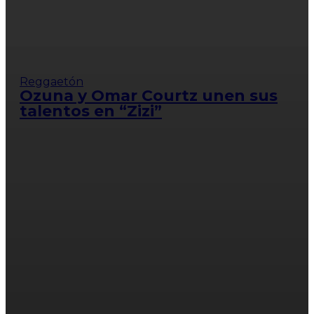
Reggaetón
Ozuna y Omar Courtz unen sus
talentos en “Zizi”