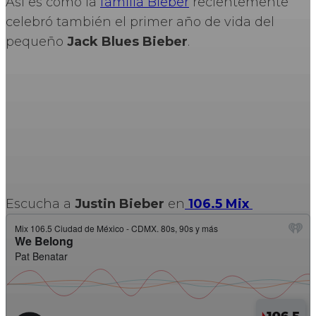
Así es como la
familia Bieber
recientemente
celebró también el primer año de vida del
pequeño
Jack Blues Bieber
.
Escucha a
Justin Bieber
en
106.5 Mix