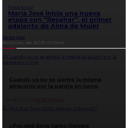
Feed Amor
María José inicia una nueva
etapa con “Respirar”, el primer
adelanto de Alma de Mujer
Cargar más
Noticias de ACIR Online
Cuando ya no se siente la misma
atracción por la pareja en turno
24 abril, 2026
ACIR Online
¿Por qué llevo tanto tiempo