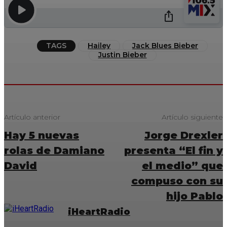
TAGS
Hailey
Jack Blues Bieber
Justin Bieber
Artículo anterior
Artículo siguiente
Hay 5 nuevas
Jorge Drexler
rolas de Damiano
presenta “El fin y
David
el medio” que
compuso con su
hijo Pablo
iHeartRadio