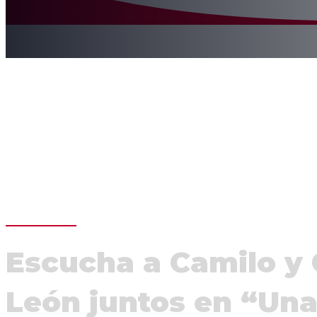
Escucha a Camilo y 
León juntos en “Una