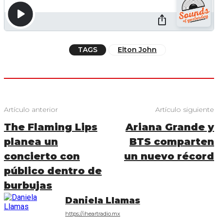
TAGS
Elton John
Artículo anterior
Artículo siguiente
The Flaming Lips
Ariana Grande y
planea un
BTS comparten
concierto con
un nuevo récord
público dentro de
burbujas
Daniela Llamas
https://iheartradio.mx