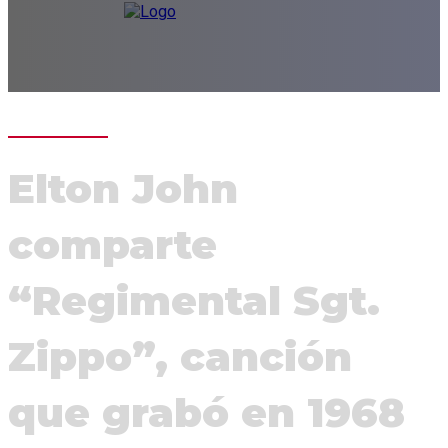
Elton John
comparte
“Regimental Sgt.
Zippo”, canción
que grabó en 1968