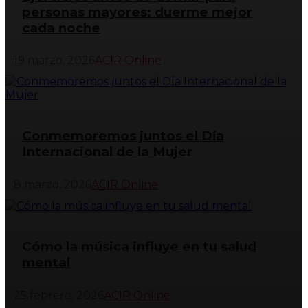
personas mayores: duerme mejor
cada noche
19 marzo, 2026
ACIR Online
Conmemoremos juntos el Día
Internacional de la Mujer
8 marzo, 2026
ACIR Online
Cómo la música influye en tu salud
mental
25 febrero, 2026
ACIR Online