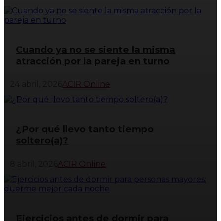
Cuando ya no se siente la misma
atracción por la pareja en turno
24 abril, 2026
ACIR Online
¿Por qué llevo tanto tiempo
soltero(a)?
8 abril, 2026
ACIR Online
Ejercicios antes de dormir para