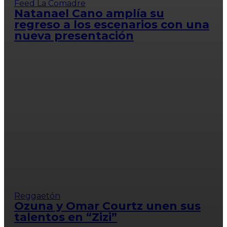
Feed La Comadre
Natanael Cano amplía su
regreso a los escenarios con una
nueva presentación
Reggaetón
Ozuna y Omar Courtz unen sus
talentos en “Zizi”