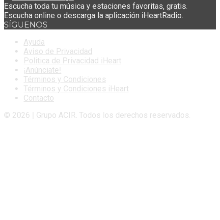
Escucha toda tu música y estaciones favoritas, gratis.
Escucha online o descarga la aplicación iHeartRadio.
SÍGUENOS
Ayuda
Aviso de Privacidad
Politica de Privacidad iHeart
¡Anúnciate!
Términos y Condiciones
Términos y Condiciones iHeart
Contacto
© 2026 | Grupo ACIR. Todos los derechos reservados.