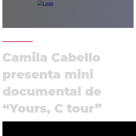
Camila Cabello
presenta mini
documental de
“Yours, C tour”