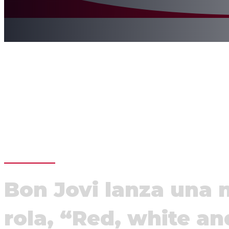
Bon Jovi lanza una 
rola, “Red, white an